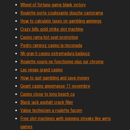
Wheel of fortune game blank victory
Roulette porte coulissante douche castorama
How to calculate taxes on gambling winnings
Crazy bills gold strike slot machine
Casino rama hot seat promotion
Pedro ramirez casino la rinconada
Nh gran h casino extremadura badajoz
Roulette souris ne fonctionne plus sur chrome
Las vegas grand casino
How to quit gambling and save money
Geant casino annemasse 11 novembre
Casino close to long beach ca
Black jack asphalt crack filler
Valise technicien a roulette facom
Free slot machines with spinning streaks like wms
games