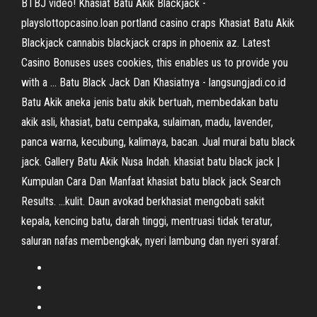
BTBJ video! Khasiat Batu Akik Blackjack -
playslottopcasino.loan portland casino craps Khasiat Batu Akik
Blackjack cannabis blackjack craps in phoenix az. Latest
Casino Bonuses uses cookies, this enables us to provide you
with a ... Batu Black Jack Dan Khasiatnya - langsungjadi.co.id
Batu Akik aneka jenis batu akik bertuah, membedakan batu
akik asli, khasiat, batu cempaka, sulaiman, madu, lavender,
panca warna, kecubung, kalimaya, bacan. Jual murai batu black
jack. Gallery Batu Akik Nusa Indah. khasiat batu black jack |
Kumpulan Cara Dan Manfaat khasiat batu black jack Search
Results. …kulit. Daun avokad berkhasiat mengobati sakit
kepala, kencing batu, darah tinggi, mentruasi tidak teratur,
saluran nafas membengkak, nyeri lambung dan nyeri syaraf.