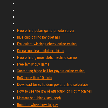
Free online poker game private server
Blue chip casino banquet hall
Fraudulent winnings check online casino
Do casinos lease slot machines
Free online games slots machine casino
Free family guy game
Contacting bingo hall for payout online casino
Bo3 more than 10 slots
Download texas holdem poker online solverlabs
How to use the law of attraction on slot machines
Manfaat batu black jack aceh
Roulette wheel how to play