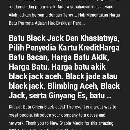
rendaman dan pati minyak. Antara sebahagian khasiat yang
Allah jadikan bersama dengan Teras ... Hak Menentukan Harga
Batu Permata Adalah Hak Eksklusif Para ...
Batu Black Jack Dan Khasiatnya,
Pilih Penyedia Kartu KreditHarga
Batu Bacan, Harga Batu Akik,
Harga Batu. Harga batu akik
black jack aceh. Black jade atau
black jack. Blimbing Aceh, Black
Jack, serta Ginyang Es, batu ..
Khasiat Batu Cincin Black Jack! This event is a great way to
meet people, introduce your company to a cause and
network. Thank you to New Stable Media for this amazing