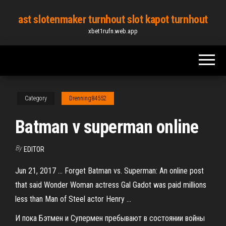
Skip
ast slotenmaker turnhout slot kapot turnhout
to
xbet1rufn.web.app
the
content
Category
Drenning84552
Batman v superman online
By
EDITOR
Jun 21, 2017 ... Forget Batman vs. Superman: An online post
that said Wonder Woman actress Gal Gadot was paid millions
less than Man of Steel actor Henry ...
И пока Бэтмен и Супермен пребывают в состоянии войны